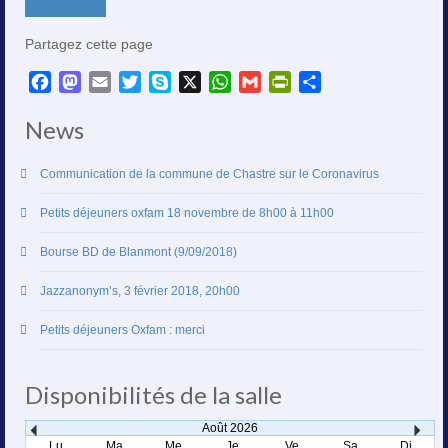
Partagez cette page
Facebook
Mastodon
Email
Twitter
Skype
X
WhatsApp
Gmail
PrintFriendly
Partager
News
Communication de la commune de Chastre sur le Coronavirus
Petits déjeuners oxfam 18 novembre de 8h00 à 11h00
Bourse BD de Blanmont (9/09/2018)
Jazzanonym’s, 3 février 2018, 20h00
Petits déjeuners Oxfam : merci
Disponibilités de la salle
Août
2026
Lu
Ma
Me
Je
Ve
Sa
Di