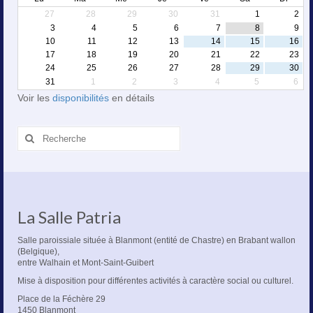
27
28
29
30
31
1
2
3
4
5
6
7
8
9
10
11
12
13
14
15
16
17
18
19
20
21
22
23
24
25
26
27
28
29
30
31
1
2
3
4
5
6
Voir les
disponibilités
en détails
Rechercher
:
La Salle Patria
Salle paroissiale située à Blanmont (entité de Chastre) en Brabant wallon
(Belgique),
entre Walhain et Mont-Saint-Guibert
Mise à disposition pour différentes activités à caractère social ou culturel.
Place de la Féchère 29
1450 Blanmont