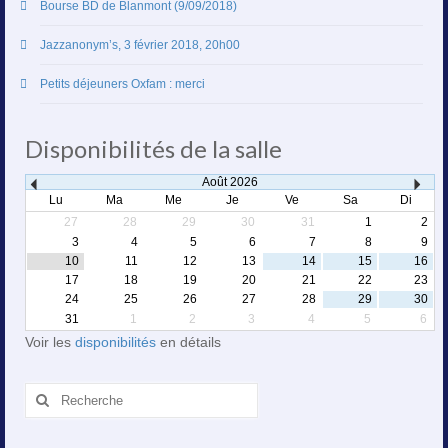
Bourse BD de Blanmont (9/09/2018)
Jazzanonym’s, 3 février 2018, 20h00
Petits déjeuners Oxfam : merci
Disponibilités de la salle
Août
2026
Lu
Ma
Me
Je
Ve
Sa
Di
27
28
29
30
31
1
2
3
4
5
6
7
8
9
10
11
12
13
14
15
16
17
18
19
20
21
22
23
24
25
26
27
28
29
30
31
1
2
3
4
5
6
Voir les
disponibilités
en détails
Rechercher
: