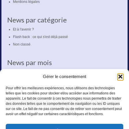
Mentions légales
News par catégorie
Et à l'avenir ?
Flash back : ce qui s'est déjà passé
Non classé
News par mois
mars 2020
Gérer le consentement
octobre 2018
mai 2018
Pour offrir les meilleures expériences, nous utilisons des technologies
telles que les cookies pour stocker et/ou accéder aux informations des
novembre 2017
appareils. Le fait de consentir à ces technologies nous permettra de traiter
octobre 2017
des données telles que le comportement de navigation ou les ID uniques
sur ce site. Le fait de ne pas consentir ou de retirer son consentement peut
octobre 2016
avoir un effet négatif sur certaines caractéristiques et fonctions.
septembre 2016
mai 2016