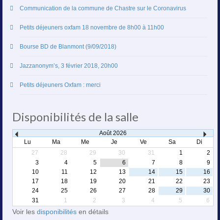
Communication de la commune de Chastre sur le Coronavirus
Petits déjeuners oxfam 18 novembre de 8h00 à 11h00
Bourse BD de Blanmont (9/09/2018)
Jazzanonym’s, 3 février 2018, 20h00
Petits déjeuners Oxfam : merci
Disponibilités de la salle
Août
2026
Lu
Ma
Me
Je
Ve
Sa
Di
27
28
29
30
31
1
2
3
4
5
6
7
8
9
10
11
12
13
14
15
16
17
18
19
20
21
22
23
24
25
26
27
28
29
30
31
1
2
3
4
5
6
Voir les
disponibilités
en détails