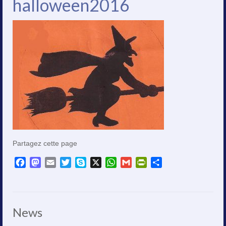
halloween2016
Partagez cette page
Facebook
Mastodon
Email
Twitter
Skype
X
WhatsApp
Gmail
PrintFriendly
Partager
News