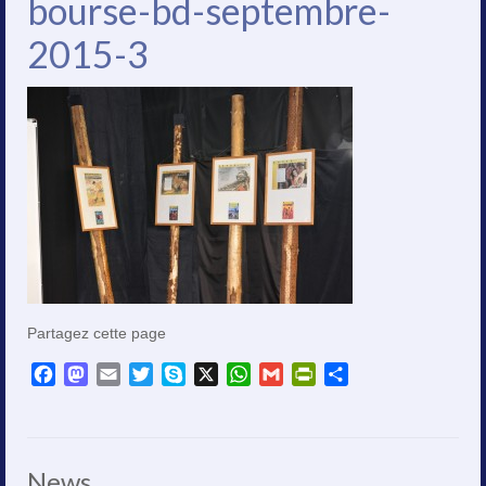
bourse-bd-septembre-
2015-3
Partagez cette page
Facebook
Mastodon
Email
Twitter
Skype
X
WhatsApp
Gmail
PrintFriendly
Partager
News