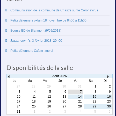
Communication de la commune de Chastre sur le Coronavirus
Petits déjeuners oxfam 18 novembre de 8h00 à 11h00
Bourse BD de Blanmont (9/09/2018)
Jazzanonym’s, 3 février 2018, 20h00
Petits déjeuners Oxfam : merci
Disponibilités de la salle
Août
2026
Lu
Ma
Me
Je
Ve
Sa
Di
27
28
29
30
31
1
2
3
4
5
6
7
8
9
10
11
12
13
14
15
16
17
18
19
20
21
22
23
24
25
26
27
28
29
30
31
1
2
3
4
5
6