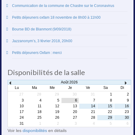
Communication de la commune de Chastre sur le Coronavirus
Petits déjeuners oxfam 18 novembre de 8h00 à 11h00
Bourse BD de Blanmont (9/09/2018)
Jazzanonym’s, 3 février 2018, 20h00
Petits déjeuners Oxfam : merci
Disponibilités de la salle
Août
2026
Lu
Ma
Me
Je
Ve
Sa
Di
27
28
29
30
31
1
2
3
4
5
6
7
8
9
10
11
12
13
14
15
16
17
18
19
20
21
22
23
24
25
26
27
28
29
30
31
1
2
3
4
5
6
Voir les
disponibilités
en détails