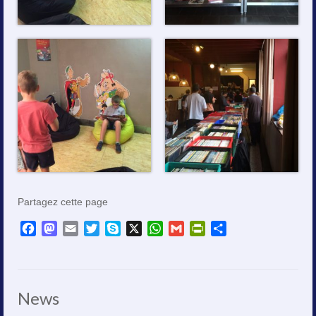
Partagez cette page
Facebook
Mastodon
Email
Twitter
Skype
X
WhatsApp
Gmail
PrintFriendly
Partager
News