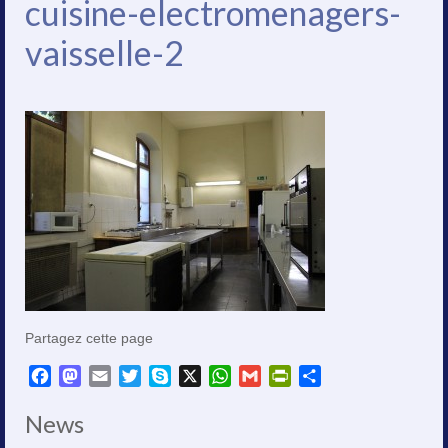
cuisine-electromenagers-
vaisselle-2
Partagez cette page
Facebook
Mastodon
Email
Twitter
Skype
X
WhatsApp
Gmail
PrintFriendly
Partager
News