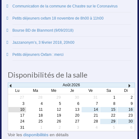
Communication de la commune de Chastre sur le Coronavirus
Petits déjeuners oxfam 18 novembre de 8h00 à 11h00
Bourse BD de Blanmont (9/09/2018)
Jazzanonym’s, 3 février 2018, 20h00
Petits déjeuners Oxfam : merci
Disponibilités de la salle
Août
2026
Lu
Ma
Me
Je
Ve
Sa
Di
27
28
29
30
31
1
2
3
4
5
6
7
8
9
10
11
12
13
14
15
16
17
18
19
20
21
22
23
24
25
26
27
28
29
30
31
1
2
3
4
5
6
Voir les
disponibilités
en détails